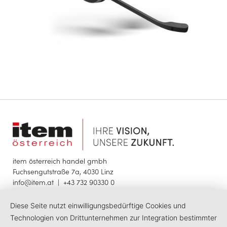
item österreich handel gmbh
Fuchsengutstraße 7a, 4030 Linz
info@item.at
|
+43 732 90330 0
Diese Seite nutzt einwilligungsbedürftige Cookies und
© 2025 item österreich handel gmbh
Impressum
Datenschutzerklärung
Barrierefreiheit
Technologien von Drittunternehmen zur Integration bestimmter