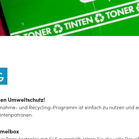
G
 den Umweltschutz!
cknahme- und Recycling-Programm ist einfach zu nutzen und e
intenpatronen.
mmelbox
r Tage kostenlos mit GLS zugestellt. Wenn Sie die volle Box 