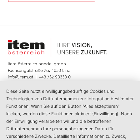
item österreich handel gmbh
Fuchsengutstraße 7a, 4030 Linz
info@item.at
|
+43 732 90330 0
Diese Seite nutzt einwilligungsbedürftige Cookies und
© 2025 item österreich handel gmbh
Impressum
Datenschutzerklärung
Barrierefreiheit
Technologien von Drittunternehmen zur Integration bestimmter
Funktionen. Wenn Sie auf den Button "Alles akzeptieren"
klicken, werden diese Funktionen aktiviert (Einwilligung). Nach
LinkedIn
Facebook
Instagram
der Einwilligung verarbeiten wir und die betroffenen
Drittunternehmen Ihre personenbezogenen Daten für
verschiedene Zwecke. Detaillierte Informationen zu Zweck,