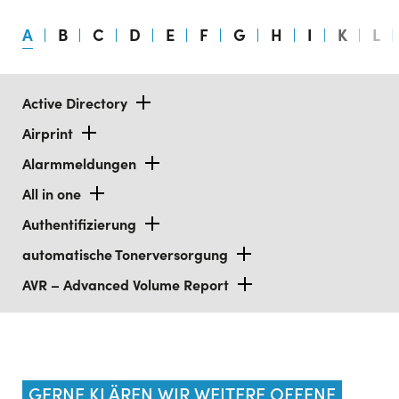
A
B
C
D
E
F
G
H
I
K
L
Active Directory
Airprint
Alarmmeldungen
All in one
Authentifizierung
automatische Tonerversorgung
AVR – Advanced Volume Report
GERNE KLÄREN WIR WEITERE OFFENE