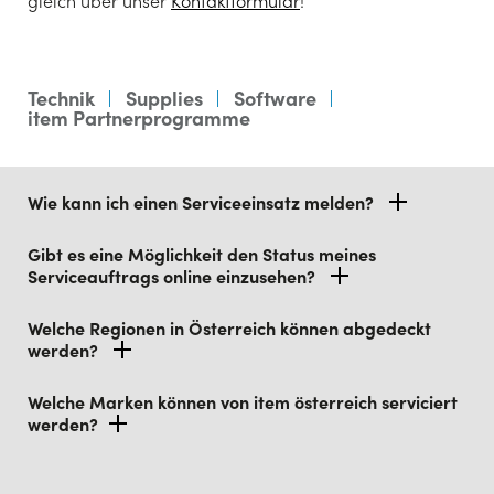
gleich über unser
Kontaktformular
!
Technik
Supplies
Software
item Partnerprogramme
Füh
Wie kann ich einen Serviceeinsatz melden?
ein
Gibt es eine Möglichkeit den Status meines
Wie
Serviceauftrags online einzusehen?
Ton
Welche Regionen in Österreich können abgedeckt
werden?
Wo 
Welche Marken können von item österreich serviciert
Wie
werden?