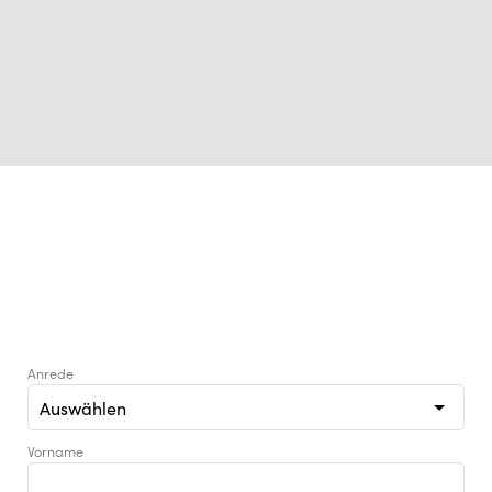
GERNE INFORMIEREN WIR SIE BEI
WEITEREN OFFENEN FRAGEN IM RAHMEN
EINES UNVERBINDLICHEN
BERATUNGSGESPRÄCHS!
Anrede
Vorname