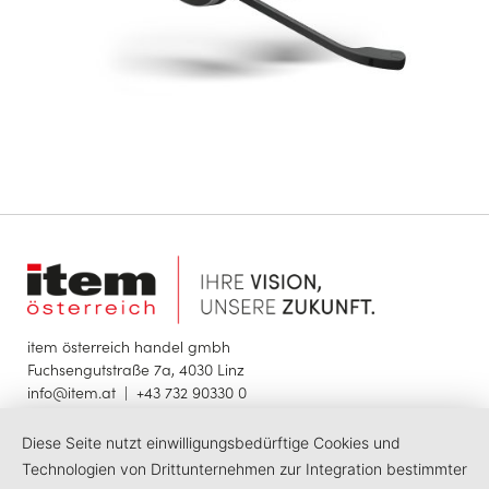
item österreich handel gmbh
Fuchsengutstraße 7a, 4030 Linz
info@item.at
|
+43 732 90330 0
Diese Seite nutzt einwilligungsbedürftige Cookies und
© 2025 item österreich handel gmbh
Impressum
Datenschutzerklärung
Barrierefreiheit
Technologien von Drittunternehmen zur Integration bestimmter