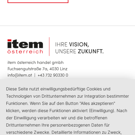
item österreich handel gmbh
Fuchsengutstraße 7a, 4030 Linz
info@item.at
|
+43 732 90330 0
Diese Seite nutzt einwilligungsbedürftige Cookies und
© 2025 item österreich handel gmbh
Impressum
Datenschutzerklärung
Barrierefreiheit
Technologien von Drittunternehmen zur Integration bestimmter
Funktionen. Wenn Sie auf den Button "Alles akzeptieren"
klicken, werden diese Funktionen aktiviert (Einwilligung). Nach
LinkedIn
Facebook
Instagram
der Einwilligung verarbeiten wir und die betroffenen
Drittunternehmen Ihre personenbezogenen Daten für
verschiedene Zwecke. Detaillierte Informationen zu Zweck,