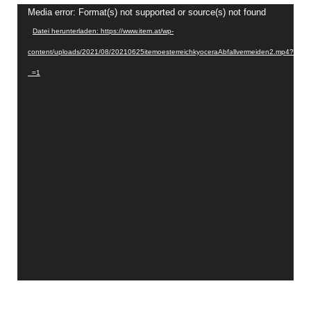
Video-
Media error: Format(s) not supported or source(s) not found
Player
Datei herunterladen: https://www.item.at/wp-
content/uploads/2021/08/20210625itemoesterreichkyoceraAbfallvermeiden2.mp4?
_=1