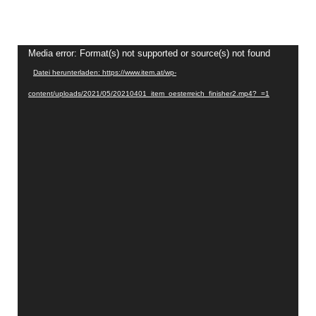
Video-
Media error: Format(s) not supported or source(s) not found
Player
Datei herunterladen: https://www.item.at/wp-
content/uploads/2021/05/20210401_item_oesterreich_finisher2.mp4?_=1