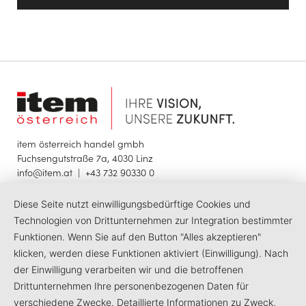
item österreich handel gmbh
Fuchsengutstraße 7a, 4030 Linz
info@item.at
|
+43 732 90330 0
Diese Seite nutzt einwilligungsbedürftige Cookies und
© 2025 item österreich handel gmbh
Impressum
Datenschutzerklärung
Barrierefreiheit
Technologien von Drittunternehmen zur Integration bestimmter
Funktionen. Wenn Sie auf den Button "Alles akzeptieren"
klicken, werden diese Funktionen aktiviert (Einwilligung). Nach
LinkedIn
Facebook
Instagram
der Einwilligung verarbeiten wir und die betroffenen
Drittunternehmen Ihre personenbezogenen Daten für
verschiedene Zwecke. Detaillierte Informationen zu Zweck,