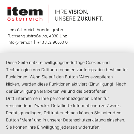
item österreich handel gmbh
Fuchsengutstraße 7a, 4030 Linz
info@item.at
|
+43 732 90330 0
© 2025 item österreich handel gmbh
Diese Seite nutzt einwilligungsbedürftige Cookies und
Impressum
Datenschutzerklärung
Barrierefreiheit
Technologien von Drittunternehmen zur Integration bestimmter
Funktionen. Wenn Sie auf den Button "Alles akzeptieren"
LinkedIn
Facebook
Instagram
klicken, werden diese Funktionen aktiviert (Einwilligung). Nach
der Einwilligung verarbeiten wir und die betroffenen
Drittunternehmen Ihre personenbezogenen Daten für
verschiedene Zwecke. Detaillierte Informationen zu Zweck,
Rechtsgrundlagen, Drittunternehmen können Sie unter dem
Button "Mehr" und in unserer Datenschutzerklärung einsehen.
Sie können Ihre Einwilligung jederzeit widerrufen.