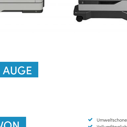
S AUGE
Umweltschonen
VON
Vollumfänglich