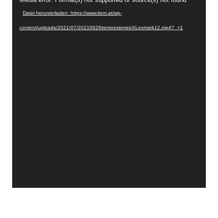
Video-
Player
Datei herunterladen: https://www.item.at/wp-
content/uploads/2021/07/20210626itemoesterreichLexmark12.mp4?_=1